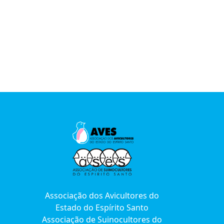
Associação dos Avicultores do
Estado do Espírito Santo
Associação de Suinocultores do