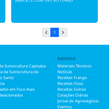
ABACATE COM OVO AO FORNO
1
NAVEGUE
 da Suinocultura Capixaba
Materiais Técnicos
ia da Suinocultura do
Notícias
to Santo
Receitas Frango
ria
Receitas Ovos
iados em Foco Ases
Receitas Suínos
Relacionados
Cotações Diárias
Jornal do Agronegócio
Eventos