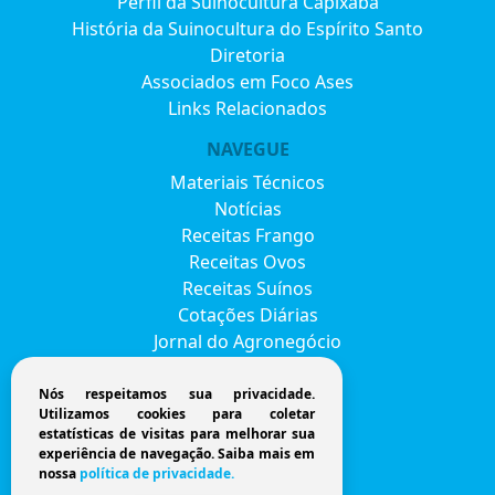
Perfil da Suinocultura Capixaba
História da Suinocultura do Espírito Santo
Diretoria
Associados em Foco Ases
Links Relacionados
NAVEGUE
Materiais Técnicos
Notícias
Receitas Frango
Receitas Ovos
Receitas Suínos
Cotações Diárias
Jornal do Agronegócio
Eventos
Envie seu currículo
Nós respeitamos sua privacidade.
Utilizamos cookies para coletar
FAVESU 2026
estatísticas de visitas para melhorar sua
Fale Conosco
experiência de navegação. Saiba mais em
nossa
política de privacidade.