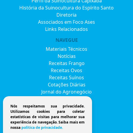
Perfil da Suinocultura Capixaba
História da Suinocultura do Espírito Santo
Diretoria
Associados em Foco Ases
Links Relacionados
NAVEGUE
Materiais Técnicos
Notícias
Receitas Frango
Receitas Ovos
Receitas Suínos
Cotações Diárias
Jornal do Agronegócio
Eventos
Envie seu currículo
Nós respeitamos sua privacidade.
Utilizamos cookies para coletar
FAVESU 2026
estatísticas de visitas para melhorar sua
Fale Conosco
experiência de navegação. Saiba mais em
nossa
política de privacidade.