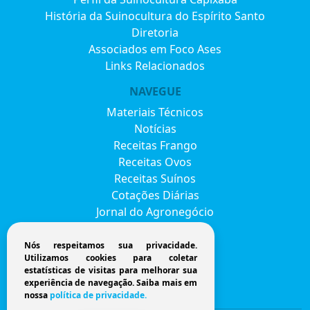
História da Suinocultura do Espírito Santo
Diretoria
Associados em Foco Ases
Links Relacionados
NAVEGUE
Materiais Técnicos
Notícias
Receitas Frango
Receitas Ovos
Receitas Suínos
Cotações Diárias
Jornal do Agronegócio
Eventos
Envie seu currículo
Nós respeitamos sua privacidade.
Utilizamos cookies para coletar
FAVESU 2026
estatísticas de visitas para melhorar sua
Fale Conosco
experiência de navegação. Saiba mais em
nossa
política de privacidade.